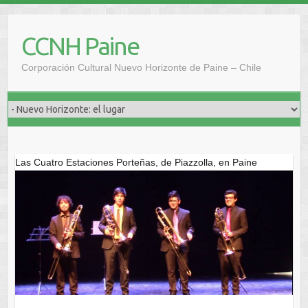
Saltar
al
CCNH Paine
contenido
Corporación Cultural Nuevo Horizonte de Paine – Chile
Las Cuatro Estaciones Porteñas, de Piazzolla, en Paine