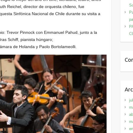
Sc
th Reichel, director de orquesta chileno, fue
Pa
questa Sinfónica Nacional de Chile durante su visita a
pa
P
mio: Trevor Pinnock con Emmanuel Pahud, junto a la
C
s Schiff, pianista húngaro;
ámara de Holanda y Paolo Bortolameolli.
Com
Arc
ju
m
ab
m
en