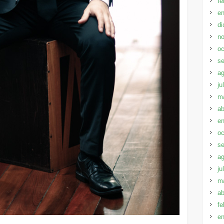
fe
en
di
no
oc
se
ag
ju
m
ab
en
oc
se
ag
ju
m
ab
fe
en