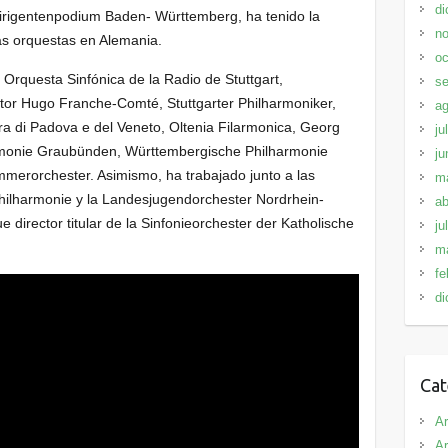
di
irigentenpodium Baden- Württemberg, ha tenido la
no
as orquestas en Alemania.
oc
 Orquesta Sinfónica de la Radio de Stuttgart,
se
ctor Hugo Franche-Comté, Stuttgarter Philharmoniker,
ag
a di Padova e del Veneto, Oltenia Filarmonica, Georg
ju
monie Graubünden, Württembergische Philharmonie
ju
merorchester. Asimismo, ha trabajado junto a las
m
hilharmonie y la Landesjugendorchester Nordrhein-
ab
 director titular de la Sinfonieorchester der Katholische
ju
m
fe
di
Cat
Ar
Ar