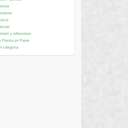
storia
teratura
úsica
ticias
inión y reflexiones
 Piensa en Paine
n categoría