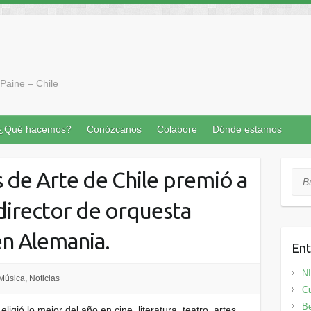
Paine – Chile
¿Qué hacemos?
Conózcanos
Colabore
Dónde estamos
s de Arte de Chile premió a
Bus
director de orquesta
en Alemania.
Ent
N
Música
,
Noticias
Cu
Be
eligió lo mejor del año en cine, literatura, teatro, artes