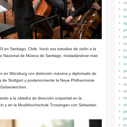
no
oc
se
ag
ju
ju
m
 en Santiago, Chile. Inició sus estudios de violín a la
m
io Nacional de Música de Santiago, trasladándose más
fe
no
ju
olín en Würzburg con distinción máxima y diplomado de
m
ca de Stuttgart y posteriormente la Neue Philharmonie
m
 Gelsenkirchen.
en
no
ndo a la cátedra de dirección orquestal en la
oc
rin y en la Musikhochschule Trossingen con Sebastian
ju
ju
m