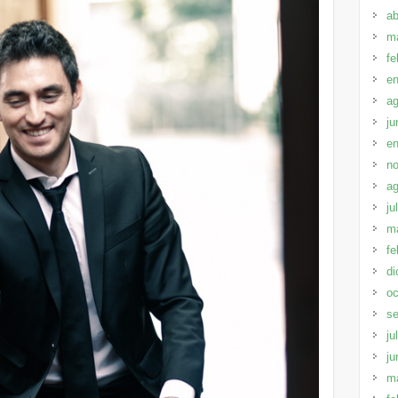
ab
m
fe
en
ag
ju
en
no
ag
ju
m
fe
di
oc
se
ju
ju
m