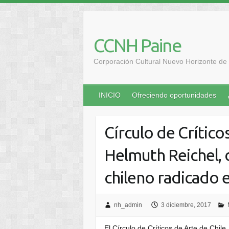
Saltar
al
contenido
CCNH Paine
Corporación Cultural Nuevo Horizonte de 
INICIO
Ofreciendo oportunidades
Círculo de Crítico
Helmuth Reichel, 
chileno radicado 
nh_admin
3 diciembre, 2017
El Círculo de Críticos de Arte de Chile, 