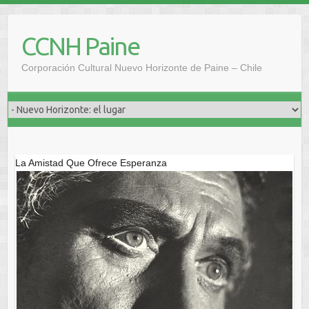
Saltar
al
CCNH Paine
contenido
Corporación Cultural Nuevo Horizonte de Paine – Chile
La Amistad Que Ofrece Esperanza