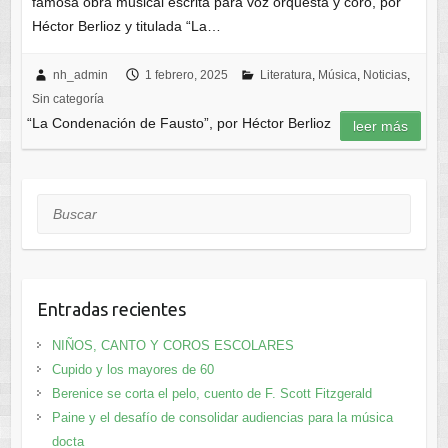
famosa obra musical escrita para voz orquesta y coro, por
Héctor Berlioz y titulada “La…
nh_admin
1 febrero, 2025
Literatura
,
Música
,
Noticias
,
Sin categoría
“La Condenación de Fausto”, por Héctor Berlioz
leer más
Buscar
Entradas recientes
NIÑOS, CANTO Y COROS ESCOLARES
Cupido y los mayores de 60
Berenice se corta el pelo, cuento de F. Scott Fitzgerald
Paine y el desafío de consolidar audiencias para la música
docta