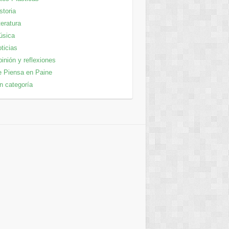
storia
teratura
úsica
ticias
inión y reflexiones
 Piensa en Paine
n categoría