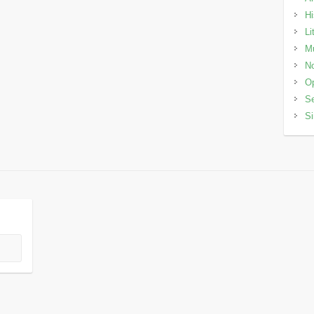
Hi
Li
M
No
Op
Se
Si