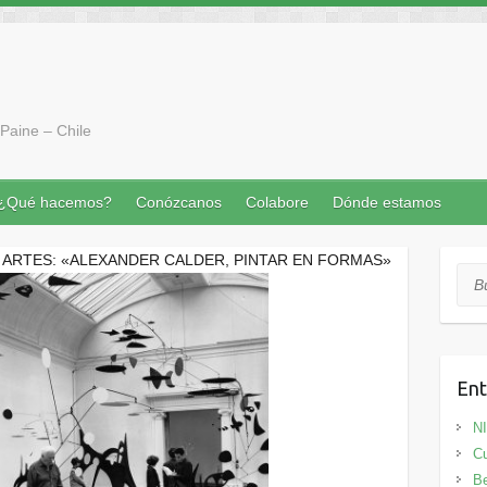
Paine – Chile
¿Qué hacemos?
Conózcanos
Colabore
Dónde estamos
 ARTES: «ALEXANDER CALDER, PINTAR EN FORMAS»
Bus
Ent
N
Cu
Be