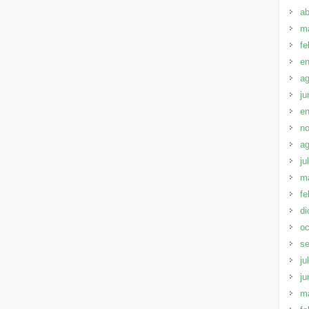
ab
m
fe
en
ag
ju
en
no
ag
ju
m
fe
di
oc
se
ju
ju
m