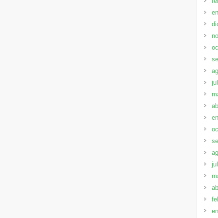
fe
en
di
no
oc
se
ag
ju
m
ab
en
oc
se
ag
ju
m
ab
fe
en