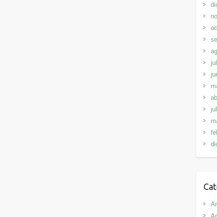
di
no
oc
se
ag
ju
ju
m
ab
ju
m
fe
di
Cat
Ar
Ar