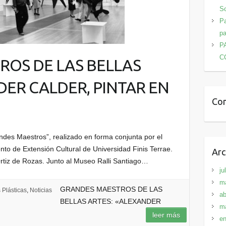
Sc
Pa
pa
P
C
ROS DE LAS BELLAS
DER CALDER, PINTAR EN
Com
ndes Maestros”, realizado en forma conjunta por el
nto de Extensión Cultural de Universidad Finis Terrae.
Arc
rtiz de Rozas. Junto al Museo Ralli Santiago…
ju
m
GRANDES MAESTROS DE LAS
 Plásticas
,
Noticias
ab
BELLAS ARTES: «ALEXANDER
m
leer más
en