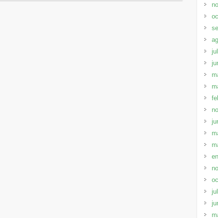
no
oc
se
ag
ju
ju
m
m
fe
no
ju
m
m
en
no
oc
ju
ju
m