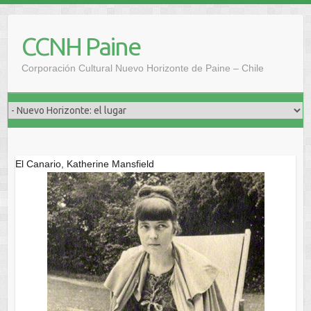
Saltar
al
CCNH Paine
contenido
Corporación Cultural Nuevo Horizonte de Paine – Chile
El Canario, Katherine Mansfield