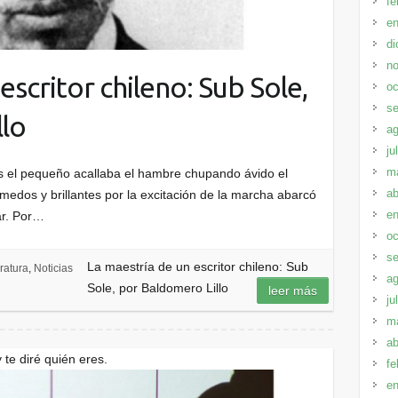
fe
en
di
no
escritor chileno: Sub Sole,
oc
se
llo
ag
ju
m
as el pequeño acallaba el hambre chupando ávido el
ab
medos y brillantes por la excitación de la marcha abarcó
en
ar. Por…
oc
se
La maestría de un escritor chileno: Sub
eratura
,
Noticias
ag
Sole, por Baldomero Lillo
leer más
ju
m
ab
te diré quién eres.
fe
en