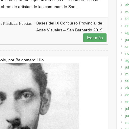
ab
e obras de artistas de las comunas de San…
m
fe
Bases del IX Concurso Provincial de
es Plásticas
,
Noticias
en
Artes Visuales – San Bernardo 2019
ag
leer más
ju
en
no
Sole, por Baldomero Lillo
ag
ju
m
fe
di
oc
se
ju
ju
m