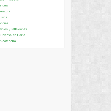
storia
teratura
úsica
ticias
inión y reflexiones
 Piensa en Paine
n categoría