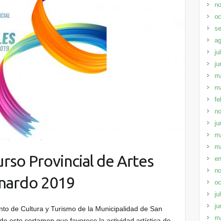
no
oc
se
ag
ju
ju
m
m
fe
no
ju
m
m
rso Provincial de Artes
en
no
rnardo 2019
oc
ju
ju
nto de Cultura y Turismo de la Municipalidad de San
m
e este certamen que favorece la actividad artística de