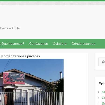
Paine – Chile
¿Qué hacemos?
Conózcanos
Colabore
Dónde estamos
o y organizaciones privadas
Bus
Ent
N
Cu
Be