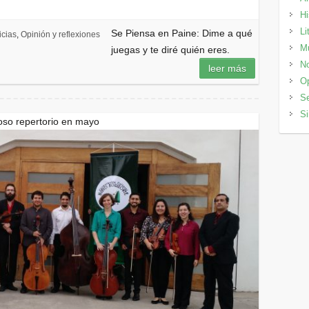
Hi
Li
Se Piensa en Paine: Dime a qué
icias
,
Opinión y reflexiones
M
juegas y te diré quién eres.
No
leer más
Op
Se
Si
oso repertorio en mayo