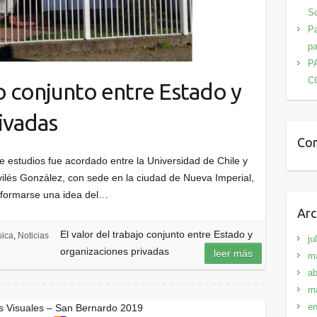
Sc
Pa
pa
P
C
jo conjunto entre Estado y
ivadas
Com
e estudios fue acordado entre la Universidad de Chile y
ilés González, con sede en la ciudad de Nueva Imperial,
a formarse una idea del…
Arc
El valor del trabajo conjunto entre Estado y
ica
,
Noticias
ju
organizaciones privadas
leer más
m
ab
m
en
es Visuales – San Bernardo 2019