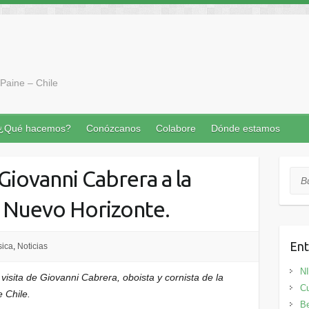
Paine – Chile
¿Qué hacemos?
Conózcanos
Colabore
Dónde estamos
 Giovanni Cabrera a la
Bus
a Nuevo Horizonte.
Ent
ica
,
Noticias
N
 visita de Giovanni Cabrera, oboista y cornista de la
Cu
 Chile.
Be