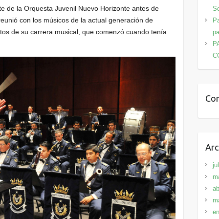
te de la Orquesta Juvenil Nuevo Horizonte antes de
Sc
reunió con los músicos de la actual generación de
Pa
hitos de su carrera musical, que comenzó cuando tenía
pa
P
C
Com
Arc
ju
m
ab
m
en