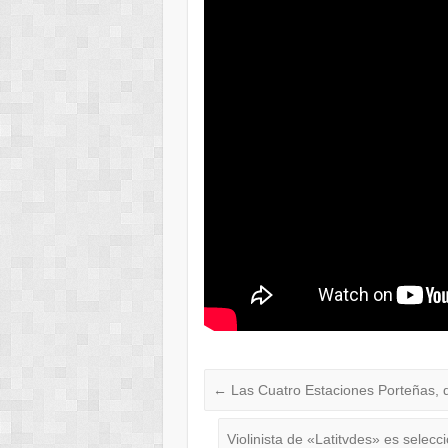
←
Las Cuatro Estaciones Porteñas, d
Violinista de «Latitvdes» es selec