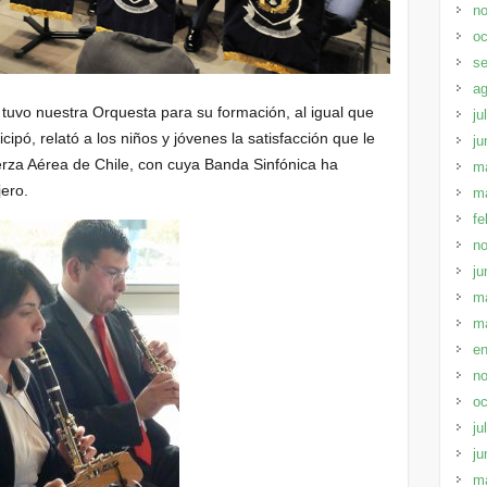
no
oc
se
ag
 tuvo nuestra Orquesta para su formación, al igual que
ju
ipó, relató a los niños y jóvenes la satisfacción que le
ju
rza Aérea de Chile, con cuya Banda Sinfónica ha
m
jero.
m
fe
no
ju
m
m
en
no
oc
ju
ju
m