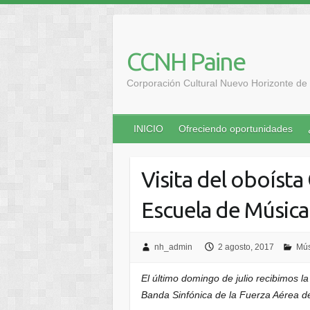
Saltar
al
contenido
CCNH Paine
Corporación Cultural Nuevo Horizonte de 
INICIO
Ofreciendo oportunidades
Visita del oboísta
Escuela de Músic
nh_admin
2 agosto, 2017
Mús
El último domingo de julio recibimos la
Banda Sinfónica de la Fuerza Aérea de