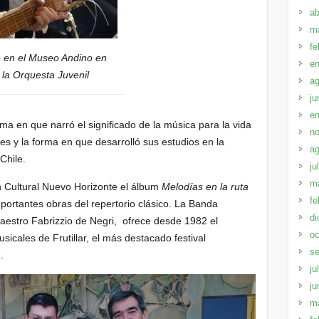
ab
m
fe
o en el Museo Andino en
en
la Orquesta Juvenil
ag
ju
en
ma en que narró el significado de la música para la vida
no
s y la forma en que desarrolló sus estudios en la
ag
Chile.
ju
m
n Cultural Nuevo Horizonte el álbum
Melodías en la ruta
fe
mportantes obras del repertorio clásico. La Banda
di
maestro Fabrizzio de Negri, ofrece desde 1982 el
oc
icales de Frutillar, el más destacado festival
se
.
ju
ju
m