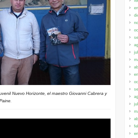
fe
en
di
no
oc
se
ag
ju
m
ab
en
oc
se
Juvenil Nuevo Horizonte, el maestro Giovanni Cabrera y
ag
Paine.
ju
m
ab
fe
en