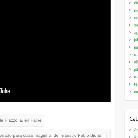
di
no
oc
se
ag
ju
ju
m
ab
ju
m
fe
di
Cat
e Piazzolla, en Paine
Ar
cionado para clase magistral del maestro Fabio Biondi
→
Ar