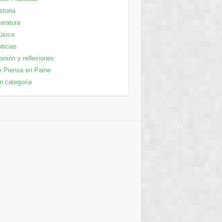
storia
teratura
úsica
ticias
inión y reflexiones
 Piensa en Paine
n categoría