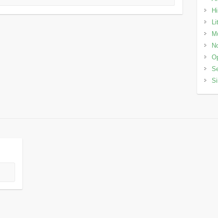
Hi
Li
M
No
Op
Se
Si