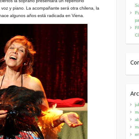
ciertos la soprano presentará un repertorio
Sc
 voz y piano. La acompañante será otra chilena, la
Pa
hace algunos años está radicada en Viena.
pa
P
C
Com
Arc
ju
m
ab
m
en