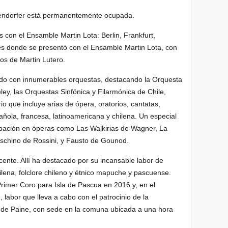
pfendorfer está permanentemente ocupada.
 con el Ensamble Martin Lota: Berlin, Frankfurt,
es donde se presentó con el Ensamble Martin Lota, con
ños de Martin Lutero.
tado con innumerables orquestas, destacando la Orquesta
ey, las Orquestas Sinfónica y Filarmónica de Chile,
o que incluye arias de ópera, oratorios, cantatas,
añola, francesa, latinoamericana y chilena. Un especial
ipación en óperas como Las Walkirias de Wagner, La
uschino de Rossini, y Fausto de Gounod.
cente. Allí ha destacado por su incansable labor de
hilena, folclore chileno y étnico mapuche y pascuense.
Primer Coro para Isla de Pascua en 2016 y, en el
 labor que lleva a cabo con el patrocinio de la
 de Paine, con sede en la comuna ubicada a una hora