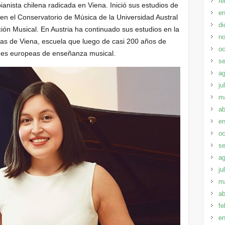
fe
pianista chilena radicada en Viena. Inició sus estudios de
en
 en el Conservatorio de Música de la Universidad Austral
di
ación Musical. En Austria ha continuado sus estudios en la
no
cas de Viena, escuela que luego de casi 200 años de
oc
ones europeas de enseñanza musical.
se
ag
ju
m
ab
en
oc
se
ag
ju
m
ab
fe
en