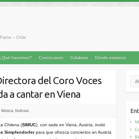
Paine – Chile
¿Qué hacemos?
Conózcanos
Colabore
Dónde estamos
Directora del Coro Voces
Bus
ada a cantar en Viena
Ent
Música
,
Noticias
N
ca Chilena (
SIMUC
), con sede en Viena, Austria, invitó
Cu
lse Simpfendorfer
para que ofrezca conciertos en Austria
Be