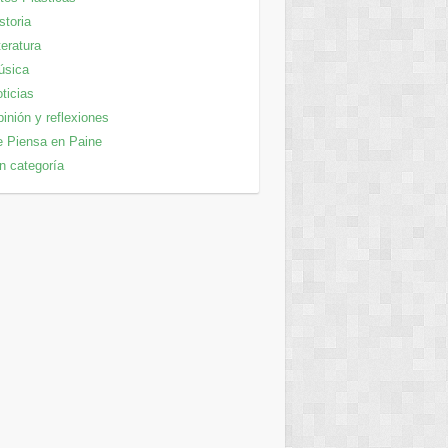
storia
teratura
úsica
ticias
inión y reflexiones
 Piensa en Paine
n categoría