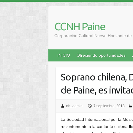
Saltar
al
contenido
CCNH Paine
Corporación Cultural Nuevo Horizonte de 
INICIO
Ofreciendo oportunidades
Soprano chilena, 
de Paine, es invit
nh_admin
7 septiembre, 2018
La Sociedad Internacional por la Músi
recientemente a la cantante chilena
I