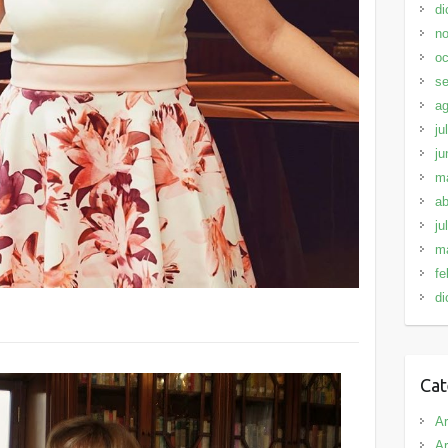
di
no
oc
se
ag
ju
ju
m
ab
ju
m
fe
di
Cat
Ar
Ar