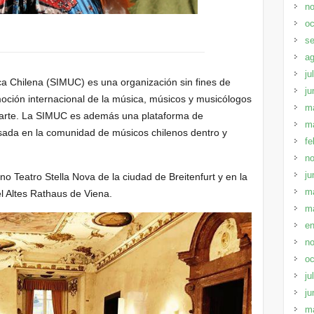
no
oc
se
ag
ju
ca Chilena (SIMUC) es una organización sin fines de
ju
omoción internacional de la música, músicos y musicólogos
m
e arte. La SIMUC es además una plataforma de
m
asada en la comunidad de músicos chilenos dentro y
fe
no
ju
o Teatro Stella Nova de la ciudad de Breitenfurt y en la
m
l Altes Rathaus de Viena.
m
en
no
oc
ju
ju
m