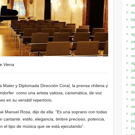
ab
m
fe
en
ag
ju
en
no
ag
de Viena
ju
m
fe
 Mater y Diplomada Dirección Coral, la prensa chilena y
di
ndorfer como una artista valiosa, carismática, de voz
oc
es en su versátil repertorio.
se
osé Manuel Rosa, dijo de ella: “Es una soprano con todas
ju
 cantante: estilo, elegancia, timbre precioso, potencia,
ju
n el tipo de música que se está ejecutando”.
m