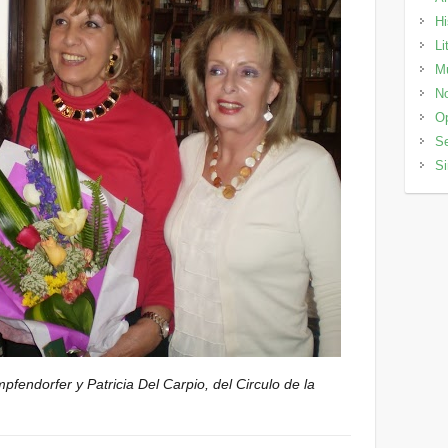
Hi
Li
M
No
Op
Se
Si
mpfendorfer y Patricia Del Carpio, del Circulo de la