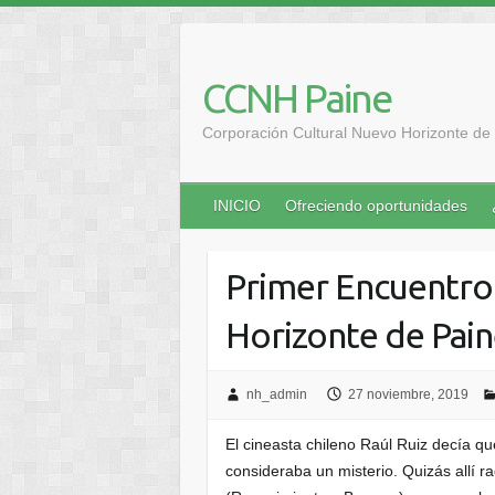
Saltar
al
contenido
CCNH Paine
Corporación Cultural Nuevo Horizonte de 
INICIO
Ofreciendo oportunidades
Primer Encuentro
Horizonte de Pai
nh_admin
27 noviembre, 2019
El cineasta chileno Raúl Ruiz decía q
consideraba un misterio. Quizás allí ra