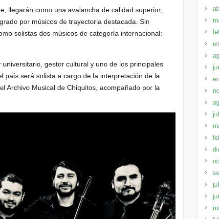
ab
te, llegarán como una avalancha de calidad superior,
m
tegrado por músicos de trayectoria destacada. Sin
fe
omo solistas dos músicos de categoría internacional:
en
ag
niversitario, gestor cultural y uno de los principales
ju
 país será solista a cargo de la interpretación de la
en
del Archivo Musical de Chiquitos, acompañado por la
no
ag
ju
m
fe
di
oc
se
ju
ju
m