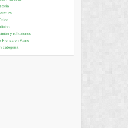
storia
teratura
úsica
ticias
inión y reflexiones
 Piensa en Paine
n categoría