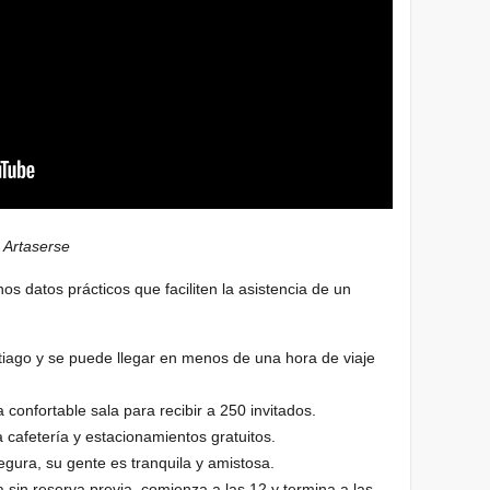
 Artaserse
s datos prácticos que faciliten la asistencia de un
iago y se puede llegar en menos de una hora de viaje
 confortable sala para recibir a 250 invitados.
 cafetería y estacionamientos gratuitos.
ura, su gente es tranquila y amistosa.
a sin reserva previa, comienza a las 12 y termina a las