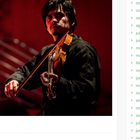
no
oc
se
ag
ju
ju
m
m
fe
no
ju
m
m
en
no
oc
ju
ju
m