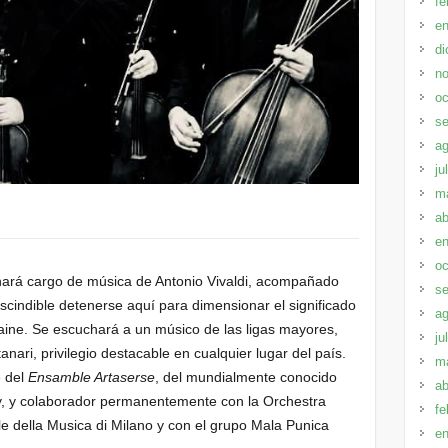
fe
en
di
no
oc
se
ag
ju
m
ab
en
oc
 hará cargo de música de Antonio Vivaldi, acompañado
se
scindible detenerse aquí para dimensionar el significado
ag
aine. Se escuchará a un músico de las ligas mayores,
ju
nari, privilegio destacable en cualquier lugar del país.
m
e del
Ensamble Artaserse
, del mundialmente conocido
ab
ky, y colaborador permanentemente con la Orchestra
fe
e della Musica di Milano y con el grupo Mala Punica
en