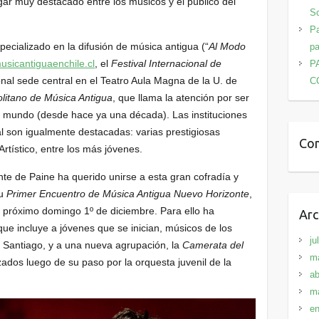
ar muy destacado entre los músicos y el público del
Sc
Pa
cializado en la difusión de música antigua (“
Al Modo
pa
sicantiguaenchile.cl
, el
Festival Internacional de
P
nal sede central en el Teatro Aula Magna de la U. de
C
olitano de Música Antigua
, que llama la atención por ser
l mundo (desde hace ya una década). Las instituciones
cal son igualmente destacadas: varias prestigiosas
Com
Artístico, entre los más jóvenes.
te de Paine ha querido unirse a esta gran cofradía y
su
Primer Encuentro de Música Antigua Nuevo Horizonte
,
l próximo domingo 1º de diciembre. Para ello ha
Arc
ue incluye a jóvenes que se inician, músicos de los
ju
e Santiago, y a una nueva agrupación, la
Camerata del
m
dos luego de su paso por la orquesta juvenil de la
ab
m
en