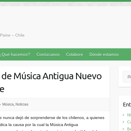
Paine – Chile
¿Qué hacemos?
Conózcanos
Colabore
Dónde estamos
 de Música Antigua Nuevo
Bus
ne
Ent
Música
,
Noticias
N
ue nunca dejó de sorprenderse de los chilenos, a quienes
Cu
dica la causa por la cual la Música Antigua
Be