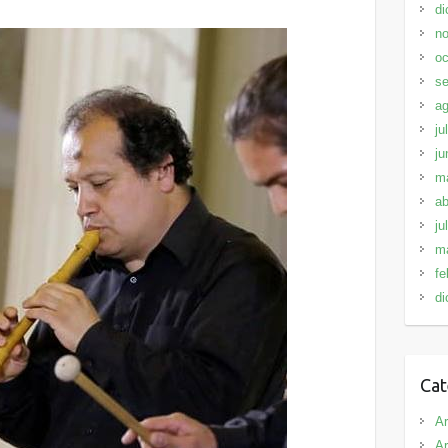
di
no
oc
se
ag
ju
ju
m
ab
ju
m
fe
di
Cat
Ar
Ar