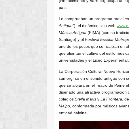
(Renacimiento y Barroco) ocupa un lug
país.
Lo comprueban un programa radial espe
Antiguo
”), el dinámico sitio web
www.mu
Música Antigua
(FIMA) (con su tradicio
Santiago) y el
Festival Escolar Metrop
uno de los pocos que se realizan en e
que alientan el cultivo del estilo musi
universidades y el Liceo Experimental 
La Corporación Cultural Nuevo Horizon
sumergirse en el sonido antiguo con 
que se alojará en el Teatro de Paine e
diseñado una atractiva programación q
colegios
Stella Maris
y
La Frontera
, d
Maipo
, conformada por músicos avanza
entidad painina.