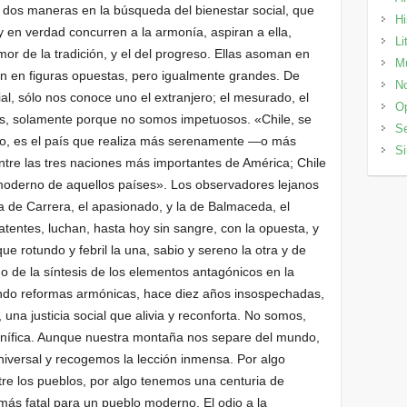
, dos maneras en la búsqueda del bienestar social, que
Hi
y en verdad concurren a la armonía, aspiran a ella,
Li
mor de la tradición, y el del progreso. Ellas asoman en
M
can en figuras opuestas, pero igualmente grandes. De
No
al, sólo nos conoce uno el extranjero; el mesurado, el
Op
os, solamente porque no somos impetuosos. «Chile, se
Se
io, es el país que realiza más serenamente —o más
Si
ntre las tres naciones más importantes de América; Chile
oderno de aquellos países». Los observadores lejanos
 de Carrera, el apasionado, y la de Balmaceda, el
tentes, luchan, hasta hoy sin sangre, con la opuesta, y
 rotundo y febril la una, sabio y sereno la otra y de
o de la síntesis de los elementos antagónicos en la
endo reformas armónicas, hace diez años insospechadas,
, una justicia social que alivia y reconforta. No somos,
gnífica. Aunque nuestra montaña nos separe del mundo,
iversal y recogemos la lección inmensa. Por algo
re los pueblos, por algo tenemos una centuria de
r más fatal para un pueblo moderno. El odio a la