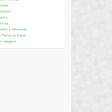
storia
teratura
úsica
ticias
inión y reflexiones
 Piensa en Paine
n categoría