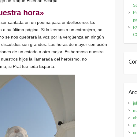
cargo de Roque Esteban Scarpa.
Sc
uestra hora»
Pa
pa
ta ser cantada en un poema para embellecerse. Es
P
a su última página. Si la leemos a un extranjero, no
C
 no se nos quebrará la voz por la vergüenza en ningún
discutidos son grandes. Las horas de mayor confusión
iciones de un estado a otro mejor. Es hermosa nuestra
a nuestros hijos la llamarada del heroísmo, no
Com
oma, si Prat fue toda Esparta.
Arc
ju
m
ab
m
en