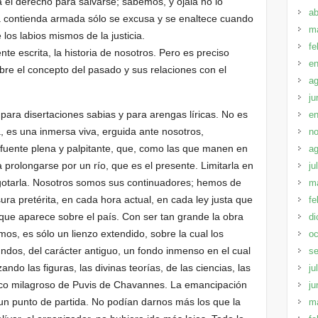
el derecho para salvarse; sabemos, y ojalá no lo
ab
a contienda armada sólo se excusa y se enaltece cuando
m
los labios mismos de la justicia.
fe
te escrita, la historia de nosotros. Pero es preciso
en
obre el concepto del pasado y sus relaciones con el
ag
ju
para disertaciones sabias y para arengas líricas. No es
en
 es una inmersa viva, erguida ante nosotros,
no
 fuente plena y palpitante, que, como las que manen en
ag
 prolongarse por un río, que es el presente. Limitarla en
ju
agotarla. Nosotros somos sus continuadores; hemos de
m
ra pretérita, en cada hora actual, en cada ley justa que
fe
que aparece sobre el país. Con ser tan grande la obra
di
, es sólo un lienzo extendido, sobre la cual los
oc
undos, del carácter antiguo, un fondo inmenso en el cual
se
ndo las figuras, las divinas teorías, de las ciencias, las
ju
esco milagroso de Puvis de Chavannes. La emancipación
ju
 un punto de partida. No podían darnos más los que la
m