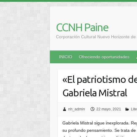
Saltar
al
contenido
CCNH Paine
Corporación Cultural Nuevo Horizonte de 
INICIO
Ofreciendo oportunidades
«El patriotismo d
Gabriela Mistral
nh_admin
22 mayo, 2021
Lit
Gabriela Mistral sigue inexplorada. R
su profundo pensamiento. Se trata de