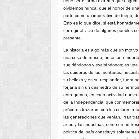
debe ser el arma extrema que esgrima 
olvidemos nunca, que el horror de un
parte como un imperativo de fuego, de 
Esto es lo que dice, si está honradamen
corregir el vicio de algunos pueblos s
presente.
La historia es algo más que un motivo 
una cosa de museo, no es una muerta,
sugiriéndonos y exaltándonos; es una
las quiebras de las montañas, necesita
su belleza y en su resplandor, fuera 
forjarla sin un desmedro de su hermosu
entregamos, en cada actividad nueva 
de la Independencia, que conmemoramos
próceres trazaron, con los colores rot
las generaciones que venían, irían traza
artes y las industrias, como en un fr
política del país constituyó solamente