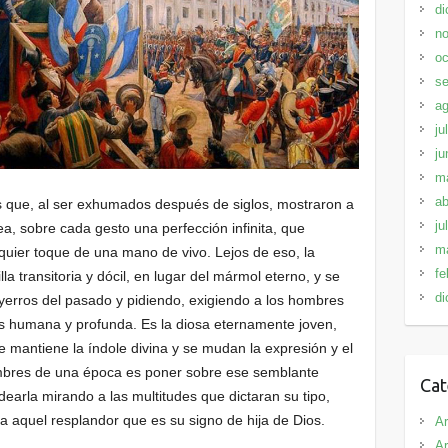
di
no
oc
se
ag
ju
ju
m
ab
 que, al ser exhumados después de siglos, mostraron a
ju
a, sobre cada gesto una perfección infinita, que
m
quier toque de una mano de vivo. Lejos de eso, la
fe
la transitoria y dócil, en lugar del mármol eterno, y se
di
 yerros del pasado y pidiendo, exigiendo a los hombres
ás humana y profunda. Es la diosa eternamente joven,
e mantiene la índole divina y se mudan la expresión y el
ombres de una época es poner sobre ese semblante
Cat
earla mirando a las multitudes que dictaran su tipo,
 aquel resplandor que es su signo de hija de Dios.
Ar
Ar