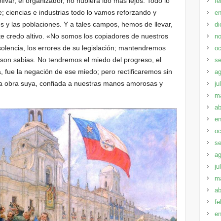
ívar, el organizador, no hubiera ido más lejos. Todo lo
fe
e; ciencias e industrias todo lo vamos reforzando y
en
s y las poblaciones. Y a tales campos, hemos de llevar,
di
te credo altivo. «No somos los copiadores de nuestros
no
olencia, los errores de su legislación; mantendremos
oc
e son sabias. No tendremos el miedo del progreso, el
se
 fue la negación de ese miedo; pero rectificaremos sin
ag
ada obra suya, confiada a nuestras manos amorosas y
ju
m
ab
en
oc
se
ag
ju
m
ab
fe
en