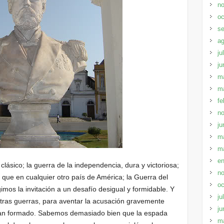
no
oc
se
ag
ju
ju
m
m
fe
no
ju
m
m
en
lásico; la guerra de la independencia, dura y victoriosa;
no
 que en cualquier otro país de América; la Guerra del
oc
imos la invitación a un desafío desigual y formidable. Y
ju
estras guerras, para aventar la acusación gravemente
ju
 han formado. Sabemos demasiado bien que la espada
m