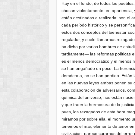
Hay en el fondo, de todos los pueblos
chocan violentamente, en apariencia, 
están destinadas a realizarla: son el a
cada período histórico y se personifi
estos dos conceptos del bienestar soci
regulador, y suele llamarnos rezagad
ha dicho por varios hombres de estud
tardíamente— las reformas políticas e
es el menos democrático y el menos m
se han engañado un poco. La herencia
demócrata, no se han perdido. Están la
en las nuevas leyes ambas ponen su que
esta colaboración de adversarios, com
química del universo, nos están naci
y que traen la hermosura de la justicia
pues, los rezagados de esta hora ma
miramos por sobre ella, el momento un
tenemos el mar, elemento de amor ent
civilización, parece curarnos del erro