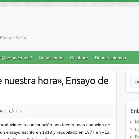
Paine – Chile
¿Qué hacemos?
Conózcanos
Colabore
Dónde estamos
e nuestra hora», Ensayo de
Bus
Ent
eratura
,
Noticias
N
eproducimos a continuación una faceta poco conocida de
Cu
 un ensayo escrito en 1919 y recopilado en 1977 en «La
Be