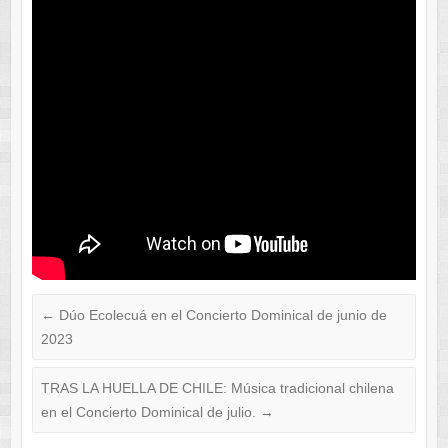
←
Dúo Ecolecuá en el Concierto Dominical de junio de
2023
TRAS LA HUELLA DE CHILE: Música tradicional chilena
en el Concierto Dominical de julio.
→